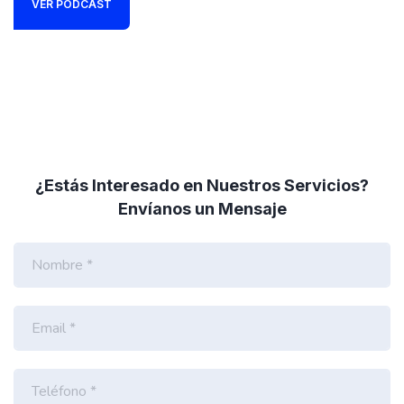
VER PODCAST
¿Estás Interesado en Nuestros Servicios?
Envíanos un Mensaje
N
o
m
b
E
r
m
e
a
*
i
T
l
e
*