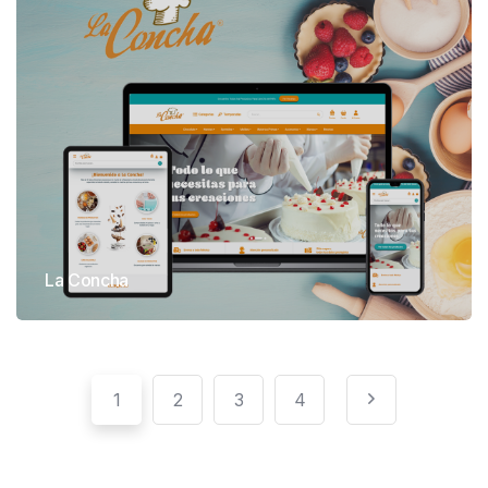
La Concha
1
2
3
4