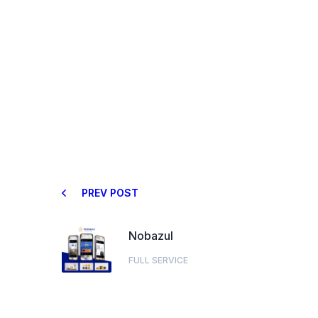
PREV POST
Nobazul
FULL SERVICE