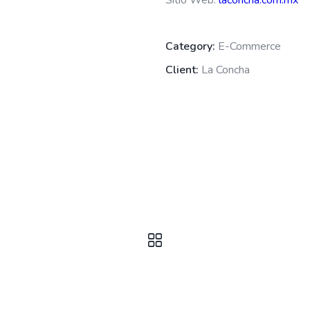
Sitio Web:
laconcha.com.mx
Category:
E-Commerce
Client:
La Concha