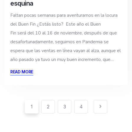
esquina
Faltan pocas semanas para aventurarnos en la locura
del Buen Fin ¿Estás listo? Este año el Buen
Fin será del 10 al 16 de noviembre, después de que
desafortunadamente, seguimos en Pandemia se
espera que las ventas en línea vayan al alza, aunque el
año pasado ya tuvo un muy buen incremento, que…
READ MORE
Pagination
Paginación
1
2
3
4
de
entradas