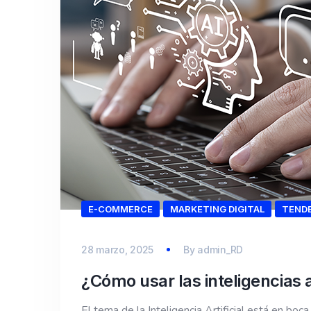
E-COMMERCE
MARKETING DIGITAL
TEND
28 marzo, 2025
By
admin_RD
¿Cómo usar las inteligencias ar
El tema de la Inteligencia Artificial está en b