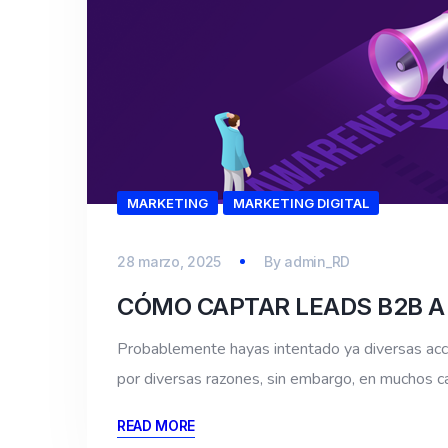
MARKETING
MARKETING DIGITAL
28 marzo, 2025
By
admin_RD
CÓMO CAPTAR LEADS B2B A
Probablemente hayas intentado ya diversas acc
por diversas razones, sin embargo, en muchos c
READ MORE