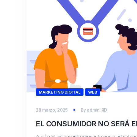
MARKETING DIGITAL
WEB
28 marzo, 2025
By
admin_RD
EL CONSUMIDOR NO SERÁ E
A raíz del aislamiento impuesto por la actual cr